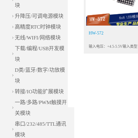
块
升降压/可调电源模块
高精度RTC时钟模块
HW-572
无线/WIFI/网络模块
输入电压：+4.5-5.5V输入类
下载/编程/USB开发模
字信号接口端子：XH2.54×4
块
义：G-地 V-电源
D(SDA)-串行数据 C(SCL)-
D类/蓝牙/数字/功放模
块
转接/IO功能扩展模块
一路/多路/PWM触摸开
关模块
串口/232/485/TTL通讯
模块