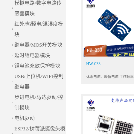
模拟电路/数字电路传
感器模块
红外/热释电/温湿度模
块
继电器/MOS开关模块
延时继电器模块
HW-033
锂电池充放保护模块
USB/上位机/WIFI控制
休眠电流：峰值电流:工作频率
13.56MHZ读卡距离：0~45m
继电器
口：UART TTL
步进电机/马达驱动/控
制模块
电机驱动
ESP32/树莓派摄像头模