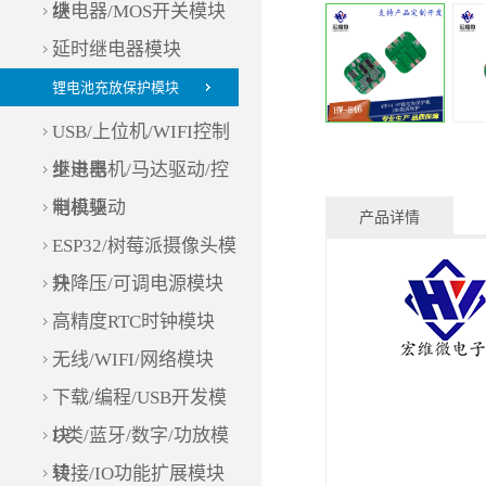
块
继电器/MOS开关模块
延时继电器模块
锂电池充放保护模块
USB/上位机/WIFI控制
继电器
步进电机/马达驱动/控
制模块
电机驱动
产品详情
ESP32/树莓派摄像头模
块
升降压/可调电源模块
高精度RTC时钟模块
无线/WIFI/网络模块
下载/编程/USB开发模
块
D类/蓝牙/数字/功放模
块
转接/IO功能扩展模块