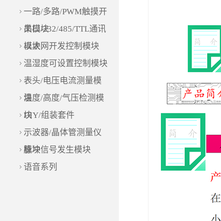
一路/多路/PWM触摸开
关模块
串口/232/485/TTL通讯
模块
以太网开发控制模块
温湿度可设置控制模块
表头/电压电流测量模
块
温度/高度/气压检测模
块
DIY/组装套件
示波器/晶体管测量仪
模块
脉冲信号发生模块
语音系列