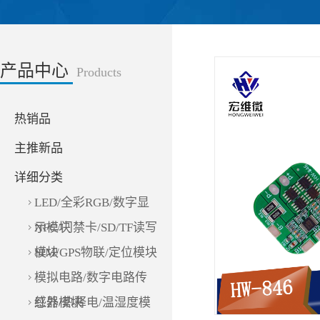
产品中心
Products
热销品
主推新品
详细分类
LED/全彩RGB/数字显
示模块
NFC/门禁卡/SD/TF读写
模块
SIM/GPS物联/定位模块
模拟电路/数字电路传
感器模块
红外/热释电/温湿度模