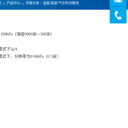
页
→
产品中心
→
详细分类
>
温度/高度/气压检测模块
100hPa（海拔9000米~-500米）
模式下5μA
式下，分辨率为0.06hPa（0.5米）