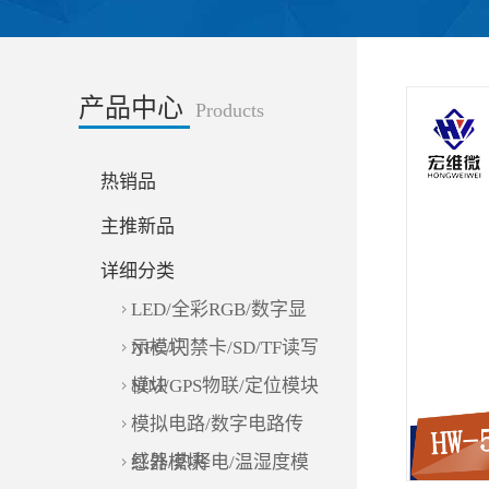
产品中心
Products
热销品
主推新品
详细分类
LED/全彩RGB/数字显
示模块
NFC/门禁卡/SD/TF读写
模块
SIM/GPS物联/定位模块
模拟电路/数字电路传
感器模块
红外/热释电/温湿度模