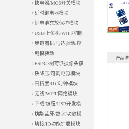
块
继电器/MOS开关模块
延时继电器模块
锂电池充放保护模块
USB/上位机/WIFI控制
继电器
步进电机/马达驱动/控
制模块
电机驱动
产品详
ESP32/树莓派摄像头模
块
升降压/可调电源模块
高精度RTC时钟模块
无线/WIFI/网络模块
下载/编程/USB开发模
块
D类/蓝牙/数字/功放模
块
转接/IO功能扩展模块