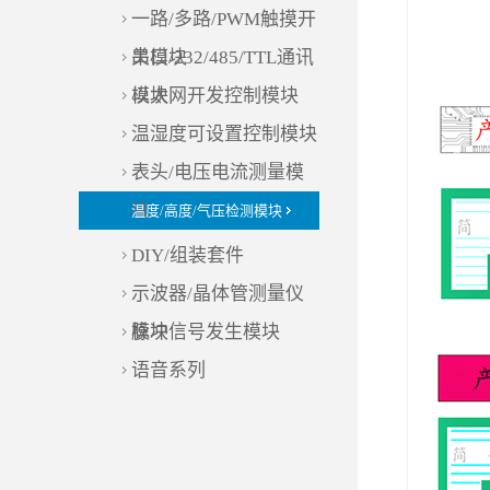
一路/多路/PWM触摸开
关模块
串口/232/485/TTL通讯
模块
以太网开发控制模块
温湿度可设置控制模块
表头/电压电流测量模
块
温度/高度/气压检测模块
DIY/组装套件
示波器/晶体管测量仪
模块
脉冲信号发生模块
语音系列