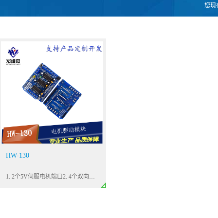
您现
HW-130
1. 2个5V伺服电机端口2. 4个双向DC 电机各自带有8位速度选择3. 2个步进电机(单极或双极) 单线圈，双线圈，交错或微步