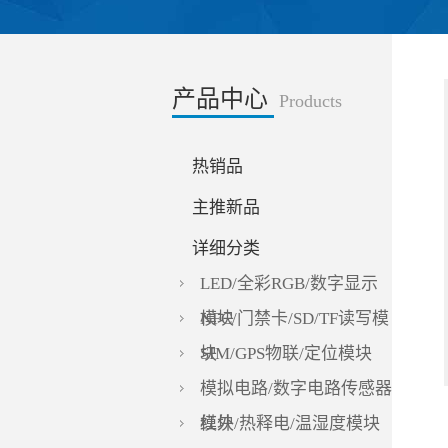
产品中心
Products
热销品
主推新品
详细分类
LED/全彩RGB/数字显示
模块
NFC/门禁卡/SD/TF读写模
块
SIM/GPS物联/定位模块
模拟电路/数字电路传感器
模块
红外/热释电/温湿度模块