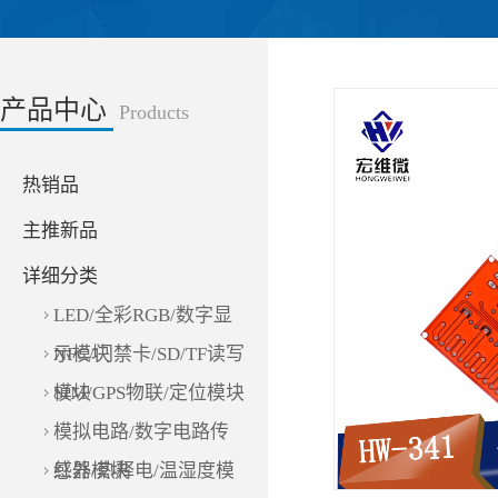
产品中心
Products
热销品
主推新品
详细分类
LED/全彩RGB/数字显
示模块
NFC/门禁卡/SD/TF读写
模块
SIM/GPS物联/定位模块
模拟电路/数字电路传
感器模块
红外/热释电/温湿度模