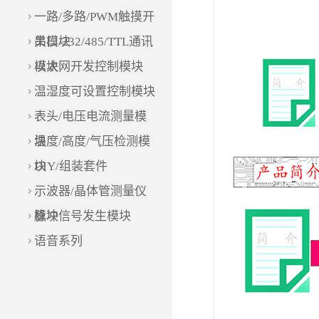
一路/多路/PWM触摸开
关模块
串口/232/485/TTL通讯
模块
以太网开发控制模块
温湿度可设置控制模块
表头/电压电流测量模
块
温度/高度/气压检测模
块
DIY/组装套件
示波器/晶体管测量仪
模块
脉冲信号发生模块
语音系列