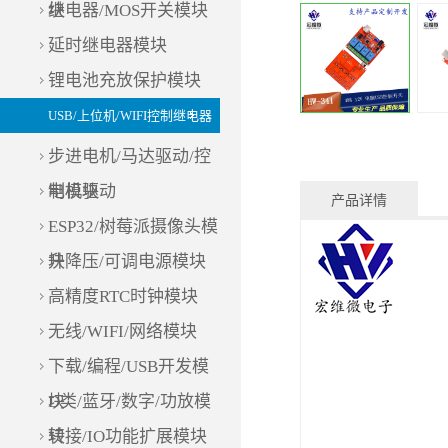
块
继电器/MOS开关模块
延时继电器模块
锂电池充放保护模块
USB/上位机/WIFI控制继电器
步进电机/马达驱动/控
制模块
电机驱动
产品详情
ESP32/树莓派摄像头模
块
升降压/可调电源模块
高精度RTC时钟模块
无线/WIFI/网络模块
下载/编程/USB开发模
块
D类/蓝牙/数字/功放模
块
转接/IO功能扩展模块