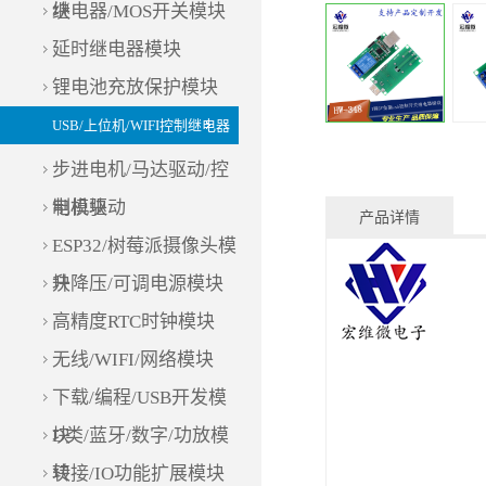
块
继电器/MOS开关模块
延时继电器模块
锂电池充放保护模块
USB/上位机/WIFI控制继电器
步进电机/马达驱动/控
制模块
电机驱动
产品详情
ESP32/树莓派摄像头模
块
升降压/可调电源模块
高精度RTC时钟模块
无线/WIFI/网络模块
下载/编程/USB开发模
块
D类/蓝牙/数字/功放模
块
转接/IO功能扩展模块