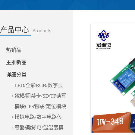
产品中心
Products
热销品
主推新品
详细分类
LED/全彩RGB/数字显
示模块
NFC/门禁卡/SD/TF读写
模块
SIM/GPS物联/定位模块
模拟电路/数字电路传
感器模块
红外/热释电/温湿度模