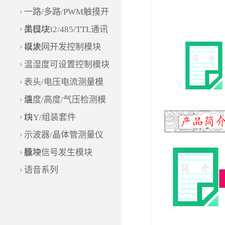
一路/多路/PWM触摸开
关模块
串口/232/485/TTL通讯
模块
以太网开发控制模块
温湿度可设置控制模块
表头/电压电流测量模
块
温度/高度/气压检测模
块
DIY/组装套件
示波器/晶体管测量仪
模块
脉冲信号发生模块
语音系列