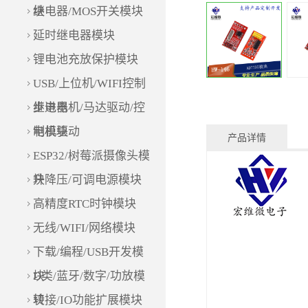
块
继电器/MOS开关模块
延时继电器模块
锂电池充放保护模块
USB/上位机/WIFI控制
继电器
步进电机/马达驱动/控
制模块
电机驱动
产品详情
ESP32/树莓派摄像头模
块
升降压/可调电源模块
高精度RTC时钟模块
无线/WIFI/网络模块
下载/编程/USB开发模
块
D类/蓝牙/数字/功放模
块
转接/IO功能扩展模块