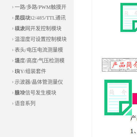
一路/多路/PWM触摸开
关模块
串口/232/485/TTL通讯
模块
以太网开发控制模块
温湿度可设置控制模块
表头/电压电流测量模
块
温度/高度/气压检测模
块
DIY/组装套件
示波器/晶体管测量仪
模块
脉冲信号发生模块
语音系列