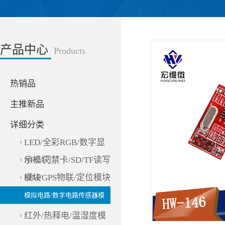
产品中心
Products
热销品
主推新品
详细分类
LED/全彩RGB/数字显
示模块
NFC/门禁卡/SD/TF读写
模块
SIM/GPS物联/定位模块
模拟电路/数字电路传感器模
块
红外/热释电/温湿度模