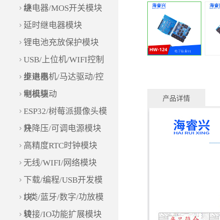
块
继电器/MOS开关模块
延时继电器模块
锂电池充放保护模块
USB/上位机/WIFI控制
继电器
步进电机/马达驱动/控
制模块
电机驱动
产品详情
ESP32/树莓派摄像头模
块
升降压/可调电源模块
高精度RTC时钟模块
无线/WIFI/网络模块
下载/编程/USB开发模
块
D类/蓝牙/数字/功放模
块
转接/IO功能扩展模块