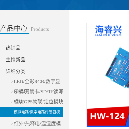
产品中心
Products
热销品
主推新品
详细分类
LED/全彩RGB/数字显
示模块
NFC/门禁卡/SD/TF读写
模块
SIM/GPS物联/定位模块
模拟电路/数字电路传感器模
块
红外/热释电/温湿度模