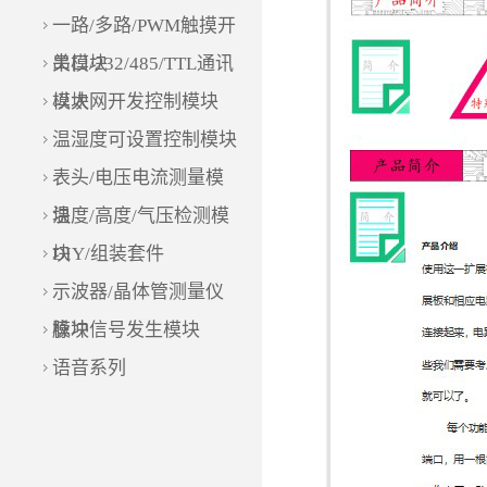
一路/多路/PWM触摸开
关模块
串口/232/485/TTL通讯
模块
以太网开发控制模块
温湿度可设置控制模块
表头/电压电流测量模
块
温度/高度/气压检测模
块
DIY/组装套件
示波器/晶体管测量仪
模块
脉冲信号发生模块
语音系列