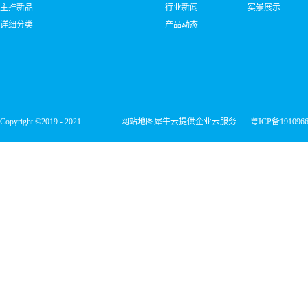
主推新品
行业新闻
实景展示
详细分类
产品动态
Copyright ©2019 - 2021
网站地图
犀牛云提供企业云服务
粤ICP备191096
深圳市宏维微电子有限公司