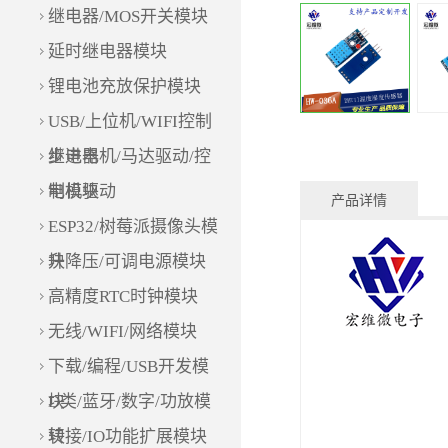
继电器/MOS开关模块
延时继电器模块
锂电池充放保护模块
USB/上位机/WIFI控制
继电器
步进电机/马达驱动/控
制模块
电机驱动
产品详情
ESP32/树莓派摄像头模
块
升降压/可调电源模块
高精度RTC时钟模块
无线/WIFI/网络模块
下载/编程/USB开发模
块
D类/蓝牙/数字/功放模
块
转接/IO功能扩展模块