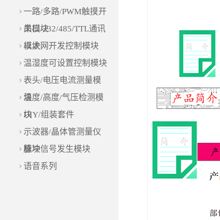
一路/多路/PWM触摸开
关模块
串口/232/485/TTL通讯
模块
以太网开发控制模块
温湿度可设置控制模块
表头/电压电流测量模
块
温度/高度/气压检测模
块
DIY/组装套件
示波器/晶体管测量仪
模块
脉冲信号发生模块
语音系列