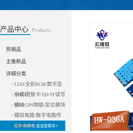
产品中心
Products
热销品
主推新品
详细分类
LED/全彩RGB/数字显
示模块
NFC/门禁卡/SD/TF读写
模块
SIM/GPS物联/定位模块
模拟电路/数字电路传
感器模块
红外/热释电/温湿度模块