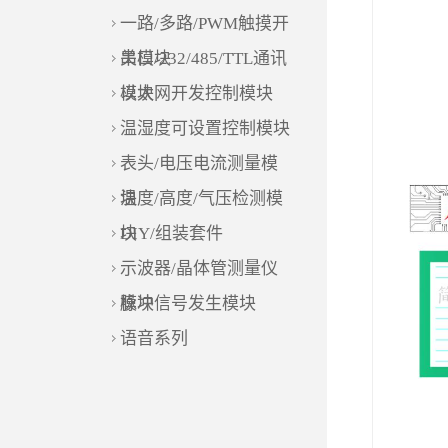
一路/多路/PWM触摸开
关模块
串口/232/485/TTL通讯
模块
以太网开发控制模块
温湿度可设置控制模块
表头/电压电流测量模
块
温度/高度/气压检测模
块
DIY/组装套件
示波器/晶体管测量仪
模块
脉冲信号发生模块
语音系列