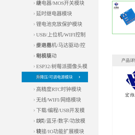
块
继电器/MOS开关模块
延时继电器模块
锂电池充放保护模块
USB/上位机/WIFI控制
继电器
步进电机/马达驱动/控
制模块
电机驱动
产品详
ESP32/树莓派摄像头模
块
升降压/可调电源模块
高精度RTC时钟模块
无线/WIFI/网络模块
下载/编程/USB开发模
块
D类/蓝牙/数字/功放模
块
转接/IO功能扩展模块