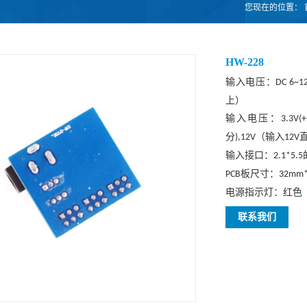
您现在的位置：
HW-228
输入电压：
DC 6~1
上）
输入电压：
3.3V(+
分
（输入
),12V
12V
输入接口
：
2.1*5.5
板尺寸：
PCB
3
2m
m
电源指示灯：红色
联系我们