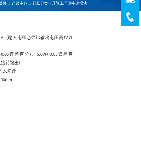
首页
→
产品中心
→
详细分类
>
升降压/可调电源模块
（输入电压必须比输出电压高
以
2V
1V
误差百分
，
误差百
-0.05
)
5.0V(+-0.05
直接转输出）
的
母座
DC
*3
0
m
m