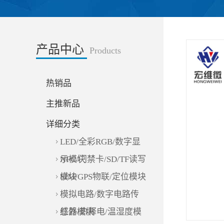
产品中心
Products
热销品
主推新品
详细分类
LED/全彩RGB/数字显
示模块
NFC/门禁卡/SD/TF读写
模块
SIM/GPS物联/定位模块
模拟电路/数字电路传
感器模块
红外/热释电/温湿度模