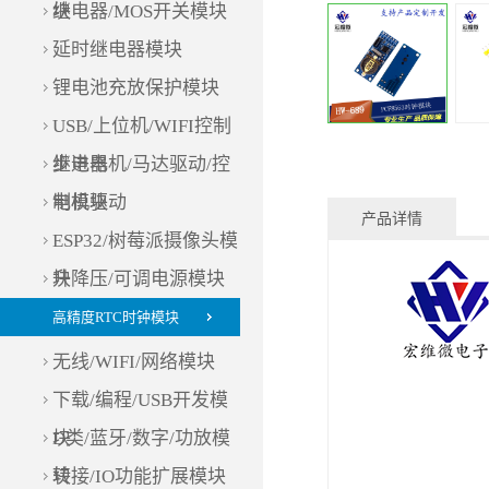
块
继电器/MOS开关模块
延时继电器模块
锂电池充放保护模块
USB/上位机/WIFI控制
继电器
步进电机/马达驱动/控
制模块
电机驱动
产品详情
ESP32/树莓派摄像头模
块
升降压/可调电源模块
高精度RTC时钟模块
无线/WIFI/网络模块
下载/编程/USB开发模
块
D类/蓝牙/数字/功放模
块
转接/IO功能扩展模块