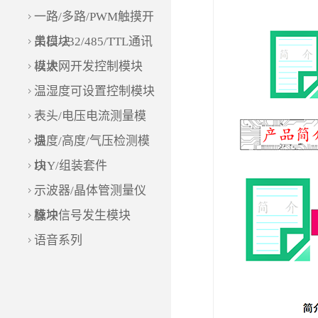
一路/多路/PWM触摸开
关模块
串口/232/485/TTL通讯
模块
以太网开发控制模块
温湿度可设置控制模块
表头/电压电流测量模
块
温度/高度/气压检测模
块
DIY/组装套件
示波器/晶体管测量仪
模块
脉冲信号发生模块
语音系列