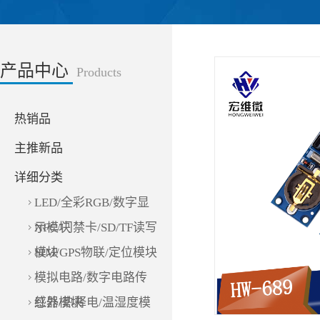
产品中心
Products
热销品
主推新品
详细分类
LED/全彩RGB/数字显
示模块
NFC/门禁卡/SD/TF读写
模块
SIM/GPS物联/定位模块
模拟电路/数字电路传
感器模块
红外/热释电/温湿度模