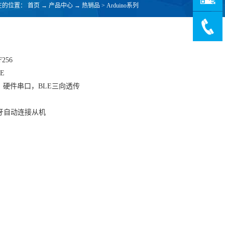
在的位置：
首页
→
产品中心
→
热销品
>
Arduino系列
256
E
，硬件串口，BLE三向透传
牙自动连接从机