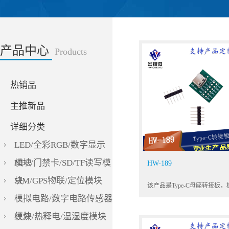
产品中心
Products
热销品
主推新品
详细分类
LED/全彩RGB/数字显示
模块
NFC/门禁卡/SD/TF读写模
HW-189
块
SIM/GPS物联/定位模块
模拟电路/数字电路传感器
模块
红外/热释电/温湿度模块