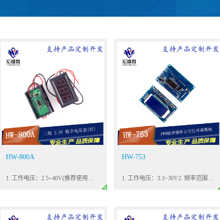
HW-800A
HW-753
1. 工作电压：2.5~40V(推荐使用电压范围 DC4~30V)2. 工作电流：3. 显示方式：0.56 'LED，红色
1. 工作电压：3.3~30V2. 频率范围：1Hz~150KHz；(可以设置到0Hz,代表输出低电平)3. 频率精度：在每个范围上的精度是2%左右4. 信号负载能力：输出电流可在3.3~30ma左右5. 输出幅度：PWM幅值与供电电压相等6. 环境温度：-20~+70℃