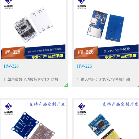
HW-328
HW-226
1. 单声道数字功放板 PBTL2. 功放芯片：TPA31103. 工作电压：8~26VDC4. 输出功率：1X30W(单声道，要求立体声要两个）5. 推荐音箱阻抗：8欧姆（4欧姆 6欧姆也可以用）
1. 输入电压：3.3V和5V系统2. 输入电流：0.2mA~200mA