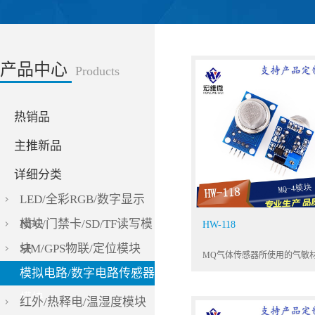
产品中心
Products
热销品
主推新品
详细分类
LED/全彩RGB/数字显示
模块
NFC/门禁卡/SD/TF读写模
HW-118
块
SIM/GPS物联/定位模块
模拟电路/数字电路传感器
模块
红外/热释电/温湿度模块