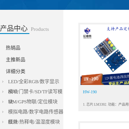
产品中心
Products
热销品
主推新品
详细分类
LED/全彩RGB/数字显示
模块
NFC/门禁卡/SD/TF读写模
HW-190
块
SIM/GPS物联/定位模块
模拟电路/数字电路传感器
模块
红外/热释电/温湿度模块