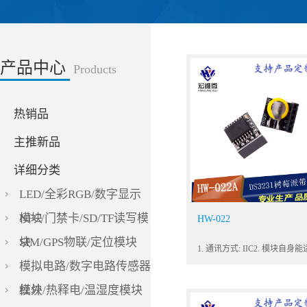
产品中心
Products
热销品
主推新品
详细分类
LED/全彩RGB/数字显示
模块
NFC/门禁卡/SD/TF读写模
HW-022
块
SIM/GPS物联/定位模块
模拟电路/数字电路传感器
模块
红外/热释电/温湿度模块