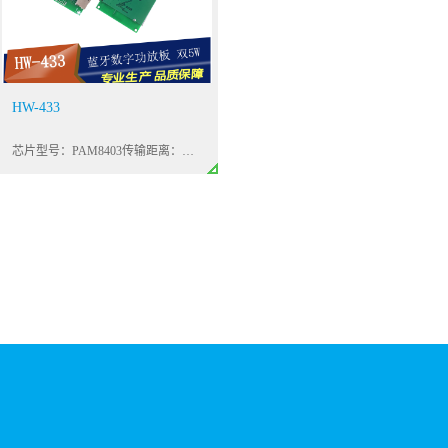
HW-433
芯片型号：PAM8403传输距离：最大20米(无阻挡)供电电压：5V(Micro输入)声道数量：2个最大功率：5W+5W