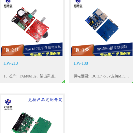
HW-210
HW-188
1、芯片：PAM86102、输出声道：双声道3、输入电压：DC8-12V4、输出功率：2*10W/2*15W5、喇叭阻抗：4-8Ω6、使用D类PAM8610功放芯片，可以带动两个10W喇叭或在散热的情况下带动两个15W喇叭7、带有标准3.5mm立体声音输入接口
供电范围：DC 3.7~5.5V支持MP3格式，上电自动播放，播放状态时红色LED指示灯闪烁。