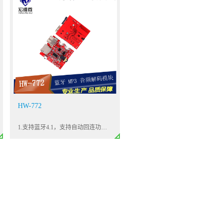
HW-772
1.支持蓝牙4.1，支持自动回连功能，支持WAV+APE+FLAC+MP32.无损解码，立体音输出，板载两个立体声3W 功放可驱动两个3W 喇叭3.标准3.5mm耳机接口可外接耳机