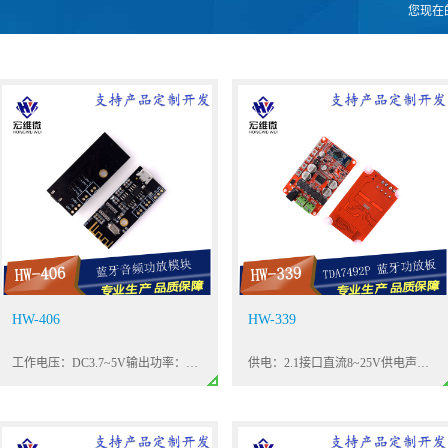
您现在
HW-406
HW-339
工作电压：DC3.7~5V输出功率：5W*2输出负载：4Ω5W喇叭产品尺寸：45*20*5mm
供电：2.1接口直流8~25V供电声道：2*50w 双声道（立体声）音源输入：蓝牙连接立体声输入,采用CSR8633 蓝牙芯片，Bluetooth V4.0输出阻抗：8欧姆（可以驱动4,6,8,16欧姆阻抗音箱）输出功率：加入前级NE5532 输出功率足