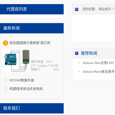
代理商列表
您的位置：
网站首页
>
最新新闻
朋友圈国旗头像刷屏 我们用
1
...
Arduino控制板+点阵模块 DIY一颗
推荐新闻
“跳动的中国心”
硬件准备：HW-
Arduino Due点亮LED
277 Arduino UNO控
制板*1 HW-
ArduinoNano板
109 8*8点阵模块
*1
RP2040数据手册
2
USB线*1
杜邦线
构建程序驱动步进电机
3
*5接线图:接线对照：
HW-277开发板
&#...
联系我们