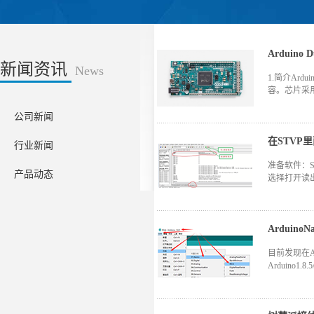
Arduino
新闻资讯
News
1.简介Ard
容。芯片采用的
公司新闻
ootload
拟输入口，4路
在STVP
行业新闻
换），两路T
准备软件：ST 
键。2.下载程
产品动态
选择打开读出保护
“Arduin
成功之后。点击
Arduino Du
即不能再对
Due(Nativ
Read Ou
Ardui
开闪灯程序,
护：读写保护
目前发现在A
护：Read 
Arduino1.
子有限公司 20
连接电脑，在设