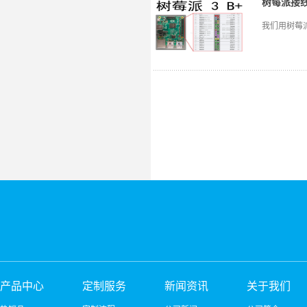
进行工具设置，
树莓派接
注意1：Ar
我们用树莓
个是ATmeg
Arduino
或者老版本
行手动选择
Arduin
圳市宏维微电
产品中心
定制服务
新闻资讯
关于我们