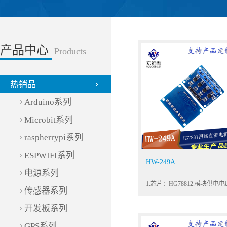
产品中心
Products
热销品
Arduino系列
Microbit系列
raspherrypi系列
ESPWIFI系列
HW-249A
电源系列
1.芯片：HG78812.模块供电
传感器系列
DC 2.4～10V3.信号脚电平：
平：DC 1.8～6V 低电平：DC
开发板系列
0.7V4.单路最大输出电流：800
可以同时驱动4路电机
GPS系列