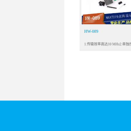
HW-089
1.传输效率高达10 MHz2.单
个点3.Power-on重置自动显示全
芯片工作温度: - 40 ℃~+ 85 ℃
通信,单片机I / O的储蓄,也可
到扩大同SPI的程序6.供电电压