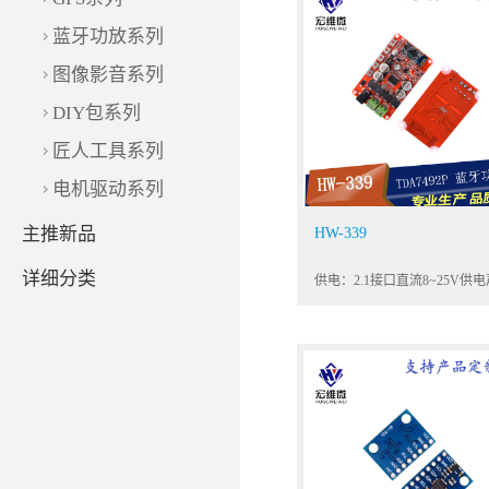
蓝牙功放系列
图像影音系列
DIY包系列
匠人工具系列
电机驱动系列
主推新品
HW-339
详细分类
供电：2.1接口直流8~25V供电
道：2*50w 双声道（立体声）
输入：蓝牙连接立体声输入,采
CSR8633 蓝牙芯片，
Bluetooth V4.0输出阻抗：8
以驱动4,6,8,16欧姆阻抗音箱
功率：加入前级NE5532 输出