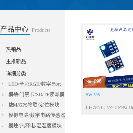
产品中心
Products
热销品
主推新品
详细分类
LED/全彩RGB/数字显示
模块
NFC/门禁卡/SD/TF读写模
HW-596
块
SIM/GPS物联/定位模块
模拟电路/数字电路传感器
模块
红外/热释电/温湿度模块