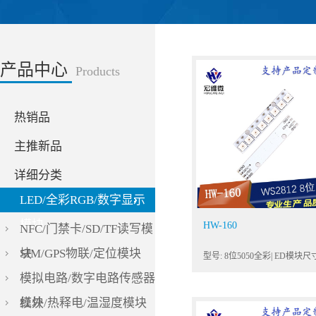
产品中心
Products
热销品
主推新品
详细分类
LED/全彩RGB/数字显示
模块
HW-160
NFC/门禁卡/SD/TF读写模
块
SIM/GPS物联/定位模块
模拟电路/数字电路传感器
模块
红外/热释电/温湿度模块